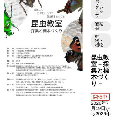
ワー
クシ
ョッ
プ
観察
会
動
物・
植物
昆虫教
室－採
集と標
本づく
り－
開催中
2026年7
月19日
か
ら
2026年