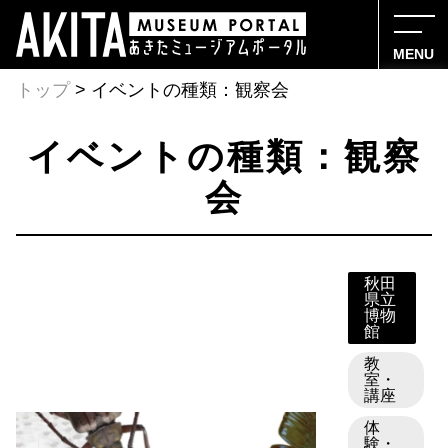
MENU
トップ
> イベントの種類：観察会
イベントの種類：観察
会
秋田
県立
博物
館
教
室・
講座
体
験・