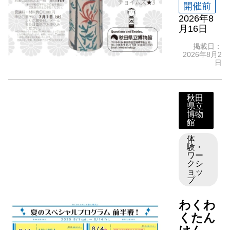
開催前
2026年8
月16日
掲載日：
2026年8月2
日
秋田
県立
博物
館
体
験・
ワー
クシ
ョッ
プ
わくわ
くたん