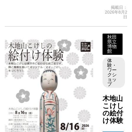
掲載日：
2026年8月2
日
秋田
県立
博物
館
体
験・
ワー
クシ
ョッ
プ
木地山
こけし
の絵付
け体験