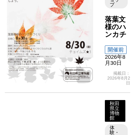
プ
落葉文
様のハ
ンカチ
開催前
2026年8
月30日
掲載日：
2026年8月2
日
秋田
県立
博物
館
体
験・