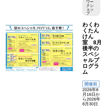
ワー
クシ
ョッ
プ
わくわ
くたん
けん
室 8月
後半の
スペシ
ャルプ
ログラ
ム
開催前
2026年8
月16日
か
ら
2026年
8月30日