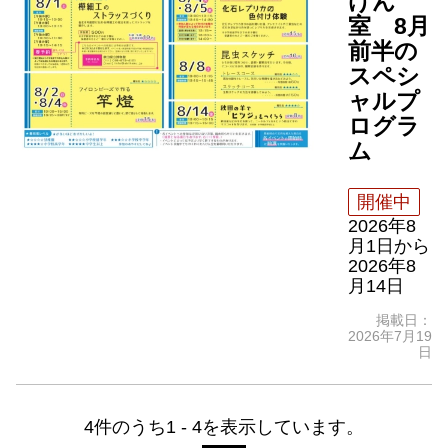
けん
室 8月
前半の
スペシ
ャルプ
ログラ
ム
開催中
2026年8
月1日
から
2026年8
月14日
掲載日：
2026年7月19
日
4件のうち1 - 4を表示しています。