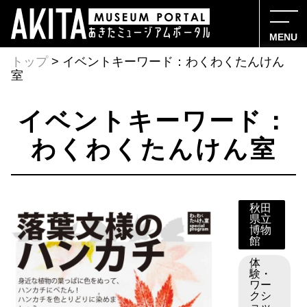
MENU
トップ
> イベントキーワード：わくわくたんけん
室
イベントキーワード：
わくわくたんけん室
秋田
県立
博物
館
体
験・
ワー
クシ
ョッ