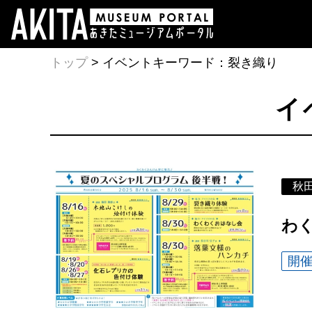
トップ
> イベントキーワード：裂き織り
イ
秋
わ
開