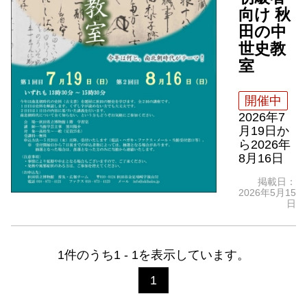
向け 秋
田の中
世史教
室
開催中
2026年7
月19日
か
ら
2026年
8月16日
掲載日：
2026年5月15
日
1件のうち1 - 1を表示しています。
1