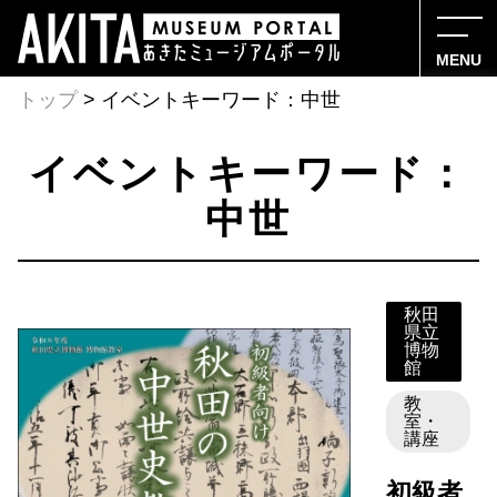
MENU
トップ
> イベントキーワード：中世
イベントキーワード：
中世
秋田
県立
博物
館
教
室・
講座
初級者